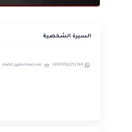
السيرة الشخصية
shahd_q@hotmail.com
00970592252369