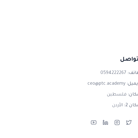
تواصل
اتف:
0594222267
يميل:
ceo@ptc.academy
كان:
فلسطين
كان 2:
الأردن