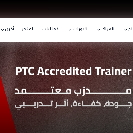
اء
المراكز
الدورات
فعاليات
المتجر
أخرى