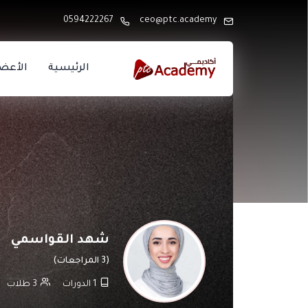
0594222267
ceo@ptc.academy
الرئيسية
الأعض
شهد القواسمي
(3 المراجعات)
1
الدورات
3
طلاب