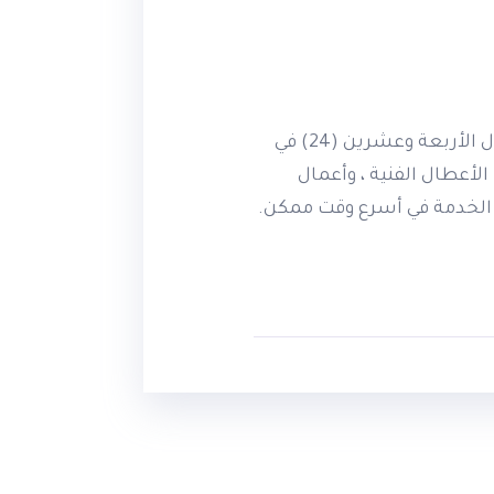
تسعى شركة اكاديمية ptc إلى إتاحة القواعد وجميع خدمات الموقع بشكل دائم ومتواصل خلال الأربعة وعشرين (24) في
بب الأعطال الفنية ، وأعمال
اع الخدمة في أسرع وقت ممكن.