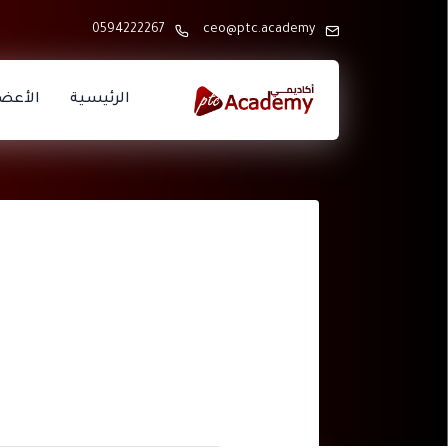
0594222267
ceo@ptc.academy
الرئيسية
الأعض