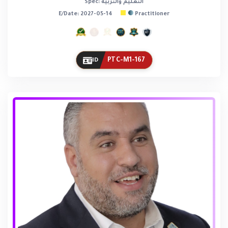
Spec: التعليم والتربية
E/Date: 2027-05-14
Practitioner
PTC-M1-167
ID