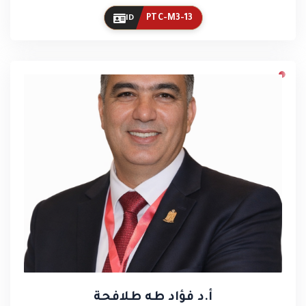
PTC-M3-13
ID
أ.د فؤاد طه طلافحة