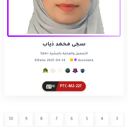
سجى محمد ذياب
Spec: التجميل والعناية بالبشرة
E/Date: 2027-04-14
Associate
PTC-M2-227
ID
10
9
8
7
6
5
4
3