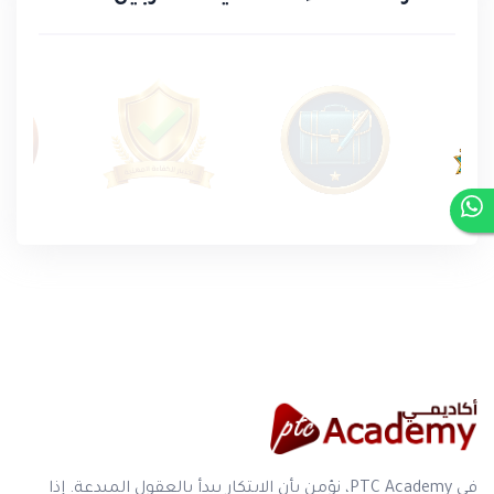
في PTC Academy، نؤمن بأن الابتكار يبدأ بالعقول المبدعة. إذا