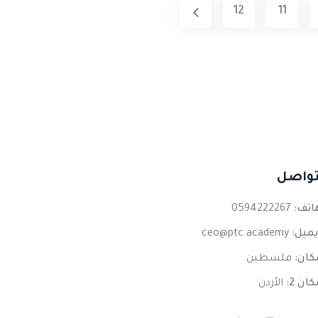
12
11
تواصل
اتف:
0594222267
يميل:
ceo@ptc.academy
كان:
فلسطين
كان 2:
الأردن