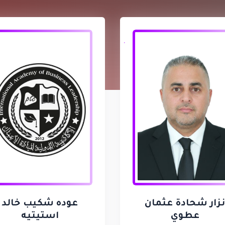
زار شحادة عثمان
عوده شكيب خالد
عطوي
استيتيه