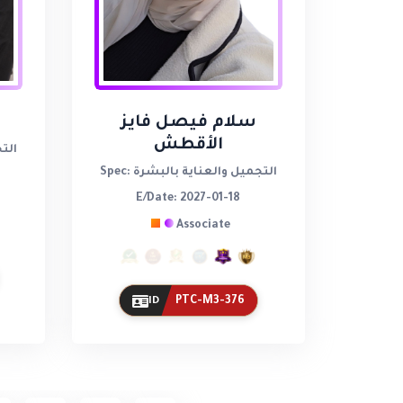
سلام فيصل فايز
الأقطش
Spec
Spec: التجميل والعناية بالبشرة
E/Date: 2027-01-18
Associate
PTC-M3-376
ID