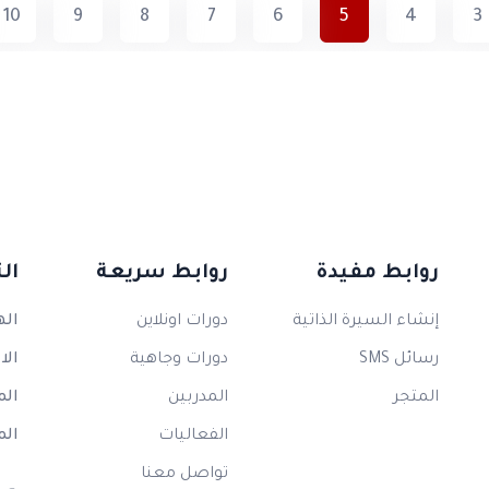
10
9
8
7
6
5
4
3
روابط مفيدة
روابط سريعة
ال
إنشاء السيرة الذاتية
دورات اونلاين
اله
رسائل SMS
دورات وجاهية
الا
المتجر
المدربين
الم
الفعاليات
الم
تواصل معنا