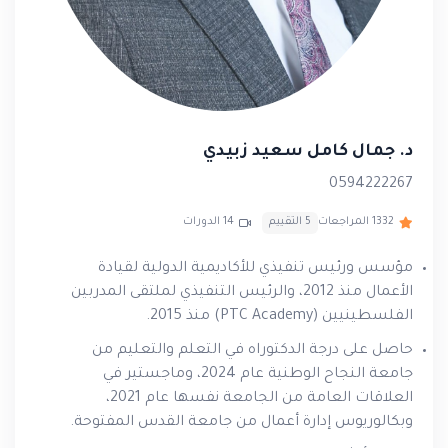
* يحصل المشارك على شهادة معتمدة من وزارة
التربية والتعليم الفلسطيني.
* يحصل المشارك على المذكرة الاصلية من
د. جمال كامل سعيد زبيدي
ملتقى المدربين الفلسطينيين .
0594222267
1332 المراجعات
5 التقييم
14 الدورات
* يحصل المشارك على تطبيقات ومهارات عملية
في مجال تاهيل المعلمين
مؤسس ورئيس تنفيذي للأكاديمية الدولية لقيادة
الأعمال منذ 2012، والرئيس التنفيذي لملتقى المدربين
الفلسطينيين (PTC Academy) منذ 2015.
حاصل على درجة الدكتوراه في التعلم والتعليم من
جامعة النجاح الوطنية عام 2024، وماجستير في
العلاقات العامة من الجامعة نفسها عام 2021،
وبكالوريوس إدارة أعمال من جامعة القدس المفتوحة.