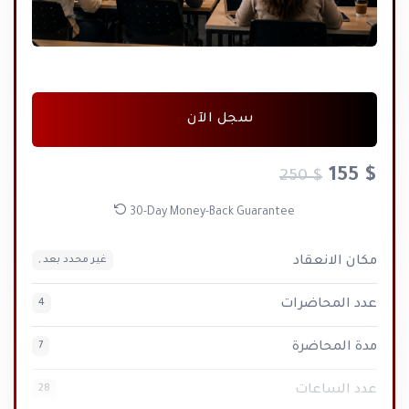
الاستاذة نهاد الشعراوي
سجل الآن
من لايشكر الناس لا يشكر الله اليك استاذي القدير جمال
الزبيدي PTC.ACADEMY لكم منا كل تقدير واحترام على
$ 155
$ 250
مبادرتكم الطيبة التي كان لها اثر كبير على اداء المعلمين
30-Day Money-Back Guarantee
في زمن التعلم عن بعد
مكان الانعقاد
غير محدد بعد ,
عدد المحاضرات
4
مدة المحاضرة
7
عدد الساعات
28
Rasha Mohammed Asaad