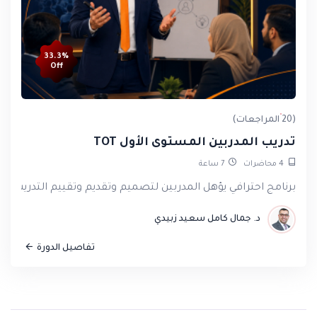
33.3%
Off
Baraa Ibrahim
(20 المراجعات)
A very distinguished course. Many thanks to the doctor
تدريب المدربين المستوى الأول TOT
and the entire PTC ACADEMY team.
4
محاضرات
7
ساعة
برنامج احترافي يؤهل المدربين لتصميم وتقديم وتقييم التدريب 
د. جمال كامل سعيد زبيدي
تفاصيل الدورة
Rima Hussein