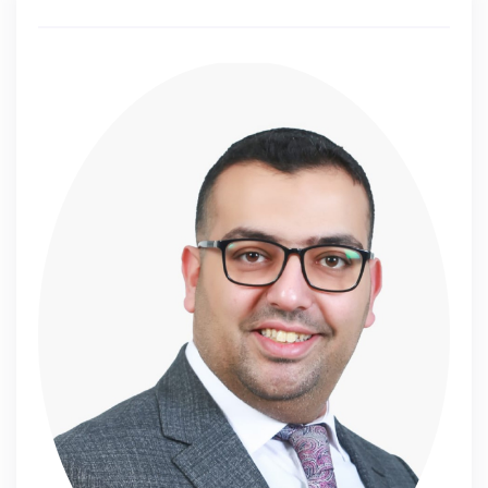
لعب الأدوار
القبعات الست
حل المشكلات
*الحصة المنهجية
الدخول للصف
نموذج 40
.................
* هذه الدورة تؤهلك لامتلاك مهارات تطبيقية في
مجال التعليم .