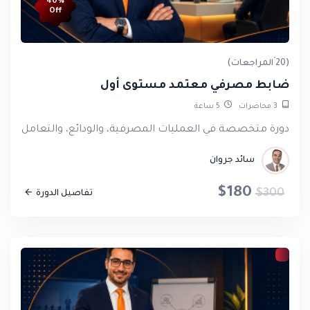
40%
Off
he provided, especially his sense of humor, as we never
felt any distance between him and us. Lastly, I thank the
unsung hero, the elegant Mrs. Ilham, with all my love and
(20 المراجعات)
appreciation.
ضابط مصرفي معتمد مستوى أول
3
محاضرات
5
ساعة
دورة متخصصة في العمليات المصرفية، والودائع، والتعامل مع الشي
سائد جروان
$180
$300
تفاصيل الدورة
Mohannad Barakat
The course was truly amazing, and we greatly benefited
from the trainer in a practical way, in addition to his
specialized methodological guidance and comments in
the field of training. Thank you from the heart.